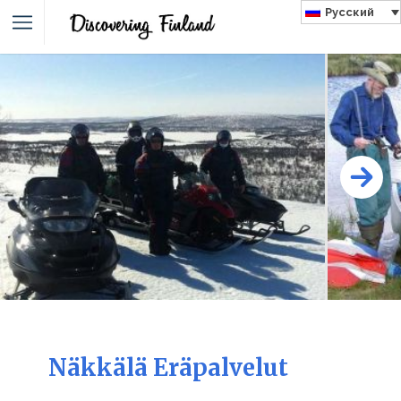
Русский
Näkkälä Eräpalvelut