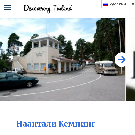
Русский
Наантали Кемпинг