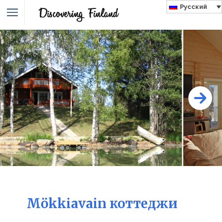
Русский
Mökkiavain коттеджи