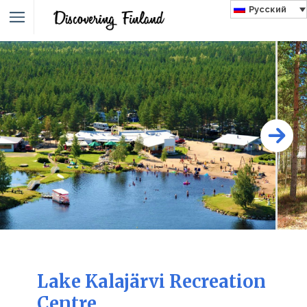
Русский
Lake Kalajärvi Recreation
Centre