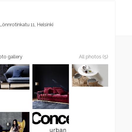
Lönnrotinkatu
11
Helsinki
to gallery
All photos (5)