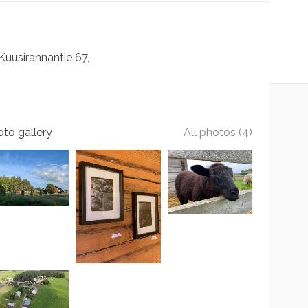
Kuusirannantie
67
to gallery
All photos (4)