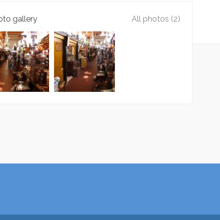
to gallery
All photos (2)