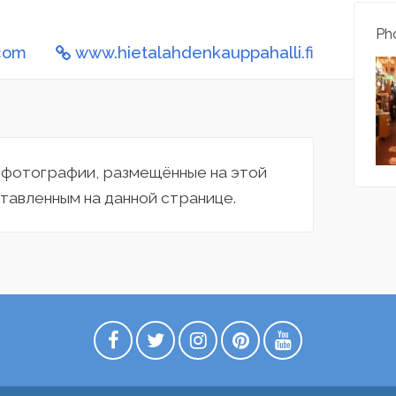
Pho
.com
www.hietalahdenkauppahalli.fi
а фотографии, размещённые на этой
тавленным на данной странице.