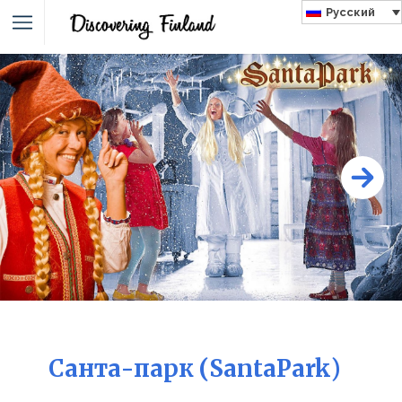
Русский
Санта-парк (SantaPark)