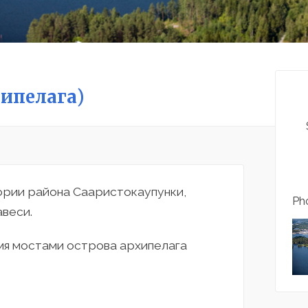
хипелага)
ории района Сааристокаупунки,
Pho
веси.
мя мостами острова архипелага