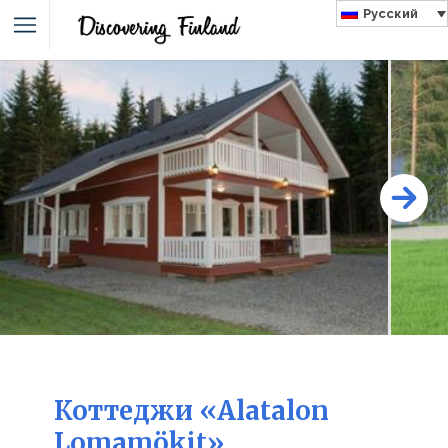
Русский
Коттеджи «Alatalon
Lomamökit»