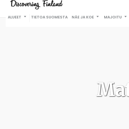
ALUEET
TIETOA SUOMESTA
NÄE JA KOE
MAJOITU
Mat