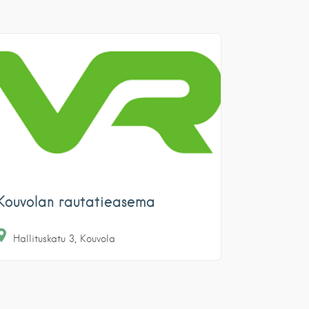
Kouvolan rautatieasema
Hallituskatu
3
Kouvola