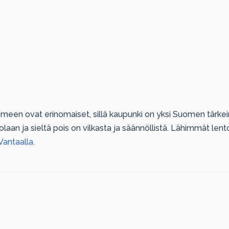
omeen ovat erinomaiset, sillä kaupunki on yksi Suomen tärk
laan ja sieltä pois on vilkasta ja säännöllistä. Lähimmät len
Vantaalla
.