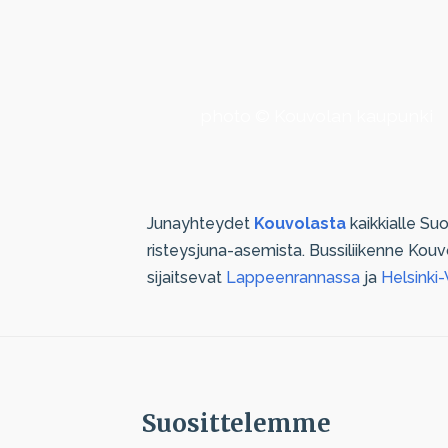
photo © Kouvolan kaupunki
Junayhteydet
Kouvolasta
kaikkialle Su
risteysjuna-asemista. Bussiliikenne Kouvo
sijaitsevat
Lappeenrannassa
ja
Helsinki-
Suosittelemme