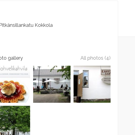
Pitkänsillankatu
Kokkola
to gallery
All photos (4)