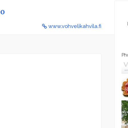
mo
www.vohvelikahvila.fi
Pho