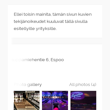
Ellei toisin mainita, tämän sivun kuvien
tekijänoikeudet kuuluvat tällä sivulla
esitellyille yrityksille.
Kauppamiehentie
6
Espoo
Photo gallery
All photos (4)