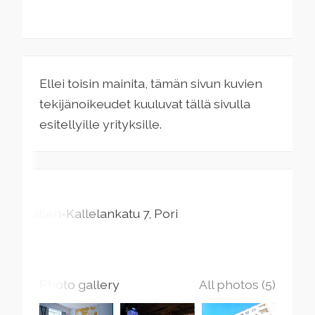
Ellei toisin mainita, tämän sivun kuvien
tekijänoikeudet kuuluvat tällä sivulla
esitellyille yrityksille.
Gallen-Kallelankatu
7
Pori
Photo gallery
All photos (5)