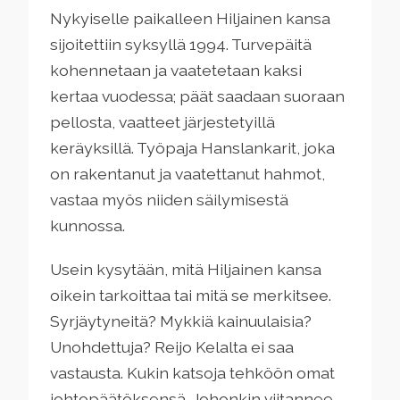
Nykyiselle paikalleen Hiljainen kansa
sijoitettiin syksyllä 1994. Turvepäitä
kohennetaan ja vaatetetaan kaksi
kertaa vuodessa; päät saadaan suoraan
pellosta, vaatteet järjestetyillä
keräyksillä. Työpaja Hanslankarit, joka
on rakentanut ja vaatettanut hahmot,
vastaa myös niiden säilymisestä
kunnossa.
Usein kysytään, mitä Hiljainen kansa
oikein tarkoittaa tai mitä se merkitsee.
Syrjäytyneitä? Mykkiä kainuulaisia?
Unohdettuja? Reijo Kelalta ei saa
vastausta. Kukin katsoja tehköön omat
johtopäätöksensä. Johonkin viitannee