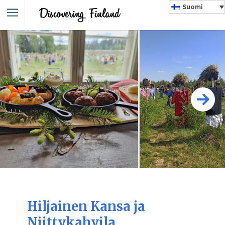
Suomi
Hiljainen Kansa ja
Niittykahvila