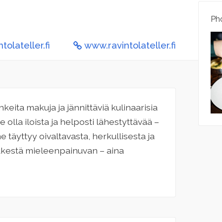
Pho
olateller.fi
www.ravintolateller.fi
eita makuja ja jännittäviä kulinaarisia
 olla iloista ja helposti lähestyttävää –
 täyttyy oivaltavasta, herkullisesta ja
etkestä mieleenpainuvan – aina