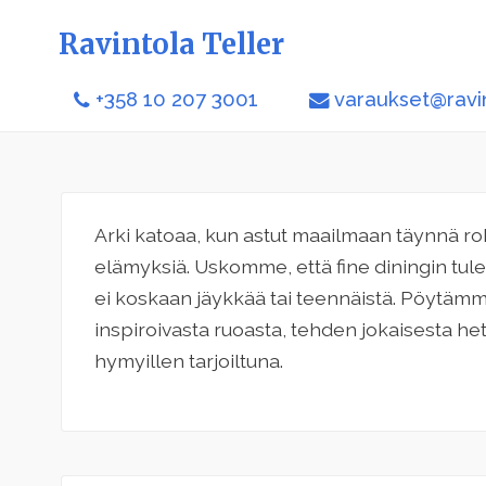
Ravintola Teller
+358 10 207 3001
varaukset@ravint
Arki katoaa, kun astut maailmaan täynnä rohk
elämyksiä. Uskomme, että fine diningin tulee
ei koskaan jäykkää tai teennäistä. Pöytämme
inspiroivasta ruoasta, tehden jokaisesta h
hymyillen tarjoiltuna.