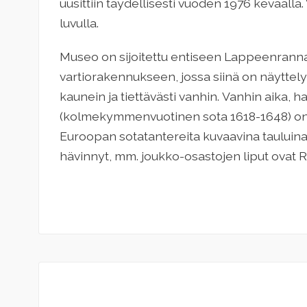
uusittiin täydellisesti vuoden 1976 keväällä
luvulla.
Museo on sijoitettu entiseen Lappeenranna
vartiorakennukseen, jossa siinä on näyttel
kaunein ja tiettävästi vanhin. Vanhin aika, h
(kolmekymmenvuotinen sota 1618-1648) on e
Euroopan sotatantereita kuvaavina tauluin
hävinnyt, mm. joukko-osastojen liput ovat 