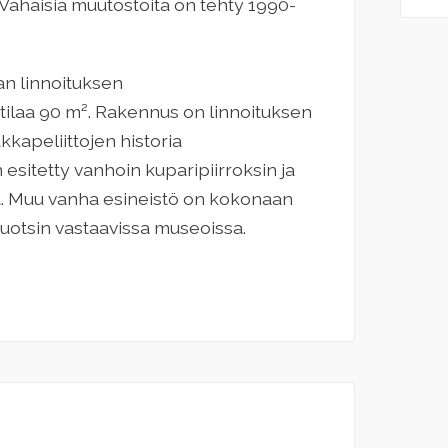
. Vähäisiä muutostöitä on tehty 1990-
n linnoituksen
ytilaa 90 m². Rakennus on linnoituksen
akkapeliittojen historia
sitetty vanhoin kuparipiirroksin ja
a. Muu vanha esineistö on kokonaan
Ruotsin vastaavissa museoissa.