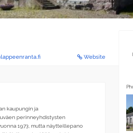
appeenranta.fi
Website
Pho
an kaupungin ja
uväen perinneyhdistysten
vuonna 1973, mutta näytteillepano