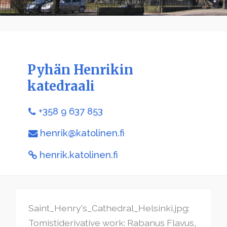
Pyhän Henrikin
katedraali
+358 9 637 853
henrik@katolinen.fi
henrik.katolinen.fi
Saint_Henry's_Cathedral_Helsinki.jpg:
Tomistiderivative work: Rabanus Flavus
,