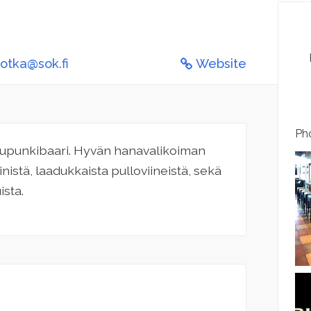
kotka@sok.fi
Website
Pho
 kaupunkibaari. Hyvän hanavalikoiman
iinistä, laadukkaista pulloviineistä, sekä
ista.