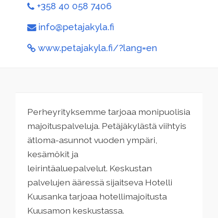
+358 40 058 7406
info@petajakyla.fi
www.petajakyla.fi/?lang=en
Perheyrityksemme tarjoaa monipuolisia
majoituspalveluja.
Petäjäkylästä
viihtyis
ät
loma-asunnot vuoden ympäri,
kesä
mökit ja
leirintäaluepalvelut. K
eskustan
palvelujen ääressä sijaitseva Hotelli
Kuusanka tarjoaa hotellimajoitusta
Kuusamon keskustassa.