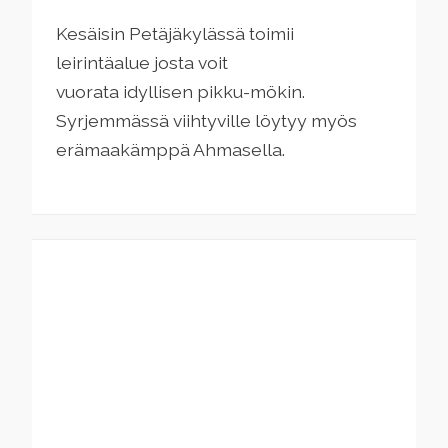
Kesäisin
Petäjäkylässä toimii
leirintäalue
josta voit
vuorata
idyllisen
pikku-mökin
.
Syrjemmässä viihtyville löytyy myös
erämaakämppä Ahmasella.