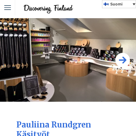
Suomi
Pauliina Rundgren
Käsityöt