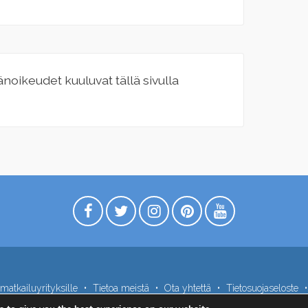
jänoikeudet kuuluvat tällä sivulla
matkailuyrityksille
Tietoa meistä
Ota yhtettä
Tietosuojaseloste