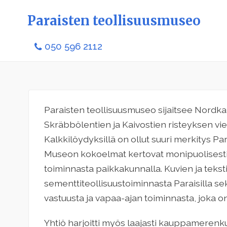
Paraisten teollisuusmuseo
050 596 2112
Paraisten teollisuusmuseo sijaitsee Nordkal
Skräbbölentien ja Kaivostien risteyksen vie
Kalkkilöydyksillä on ollut suuri merkitys Par
Museon kokoelmat kertovat monipuolisesti
toiminnasta paikkakunnalla. Kuvien ja teksti
sementtiteollisuustoiminnasta Paraisilla sekä
vastuusta ja vapaa-ajan toiminnasta, joka on
Yhtiö harjoitti myös laajasti kauppamerenkul