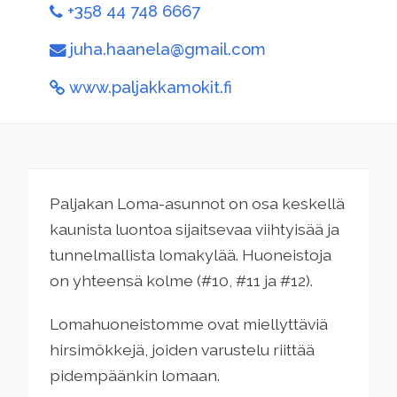
+358 44 748 6667
juha.haanela@gmail.com
www.paljakkamokit.fi
Paljakan Loma-asunnot on osa keskellä
kaunista luontoa sijaitsevaa viihtyisää ja
tunnelmallista lomakylää. Huoneistoja
on yhteensä kolme (#10, #11 ja #12).
Lomahuoneistomme ovat miellyttäviä
hirsimökkejä, joiden varustelu riittää
pidempäänkin lomaan.