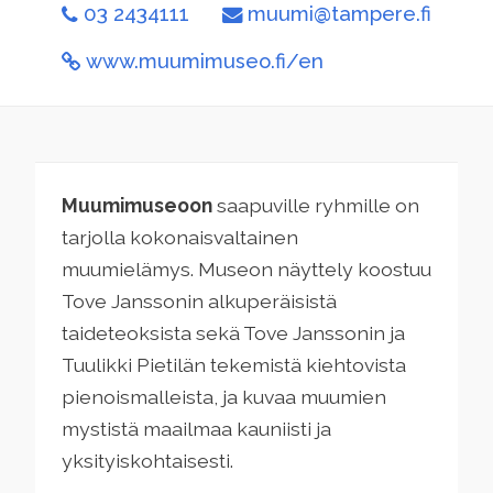
03 2434111
muumi@tampere.fi
www.muumimuseo.fi/en
Muumimuseoon
saapuville ryhmille on
tarjolla kokonaisvaltainen
muumielämys. Museon näyttely koostuu
Tove Janssonin alkuperäisistä
taideteoksista sekä Tove Janssonin ja
Tuulikki Pietilän tekemistä kiehtovista
pienoismalleista, ja kuvaa muumien
mystistä maailmaa kauniisti ja
yksityiskohtaisesti.