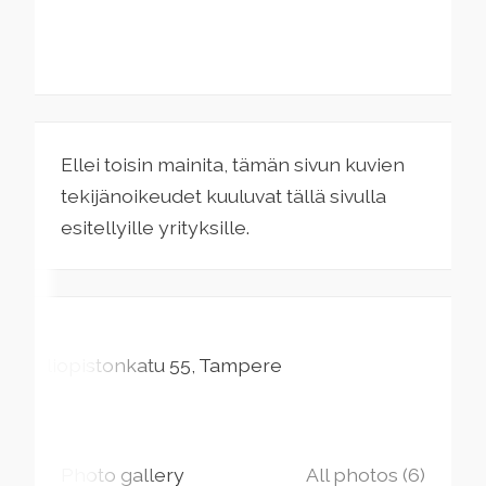
Ellei toisin mainita, tämän sivun kuvien
tekijänoikeudet kuuluvat tällä sivulla
esitellyille yrityksille.
Yliopistonkatu
55
Tampere
Photo gallery
All photos (6)