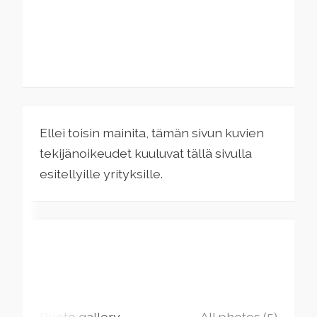
Ellei toisin mainita, tämän sivun kuvien
tekijänoikeudet kuuluvat tällä sivulla
esitellyille yrityksille.
Photo gallery
All photos (5)