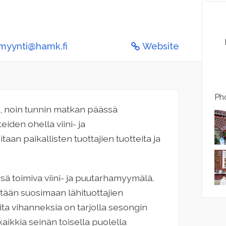
myynti@hamk.fi
Website
Pho
e, noin tunnin matkan päässä
eiden ohella viini- ja
n paikallisten tuottajien tuotteita ja
ssä toimiva viini- ja puutarhamyymälä.
ytään suosimaan lähituottajien
ta vihanneksia on tarjolla sesongin
ikkia seinän toisella puolella