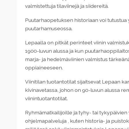
valmistettuja tilaviinejä ja siidereitä.
Puutarhaopetuksen historiaan voi tutustua 
puutarhamuseossa.
Lepaalla on pitkät perinteet viinin valmistuks
1900-luvun alussa ja kun puutarhaoppilaitos
marja- ja hedelmäviinien valmistus tärkeä
oppiaineeseen.
Viinitilan tuotantotilat sijaitsevat Lepaan k
kivinavetassa, johon on 90-luvun alussa re
viinintuotantotilat.
Ryhmämatkailijoille ja tyhy- tai tykypäivien 
ohjelmapalveluja , kuten historia- ja puist