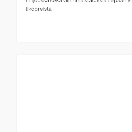
miljöössä sekä viininmaistatuksia Lepaan viini
likööreistä.