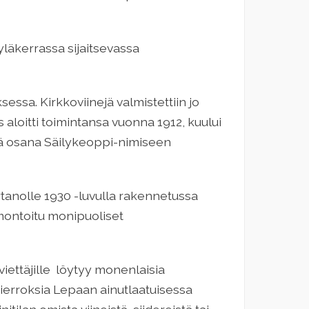
yläkerrassa sijaitsevassa
essa. Kirkkoviine­jä valmistettiin jo
 aloitti toimintansa vuonna 1912, kuului
nä osana Säilykeoppi-nimiseen
artanolle 1930 -luvulla rakennetussa
montoitu monipuoliset
viettäjille löytyy monenlaisia
okierroksia Lepaan ainutlaatuisessa