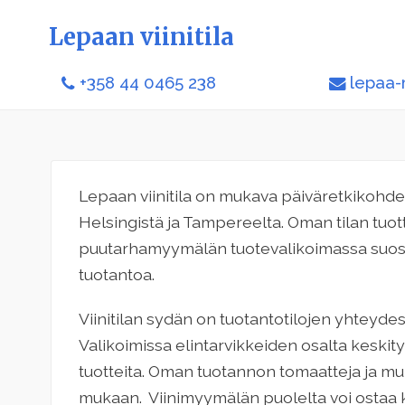
Lepaan viinitila
+358 44 0465 238
lepaa-
Lepaan viinitila on mukava päiväretkikohd
Helsingistä ja Tampereelta. Oman tilan tuott
puutarhamyymälän tuotevalikoimassa suositaa
tuotantoa.
Viinitilan sydän on tuotantotilojen yhteyde
Valikoimissa elintarvikkeiden osalta keskit
tuotteita. Oman tuotannon tomaatteja ja mui
mukaan. Viinimyymälän puolelta voi ostaa ka