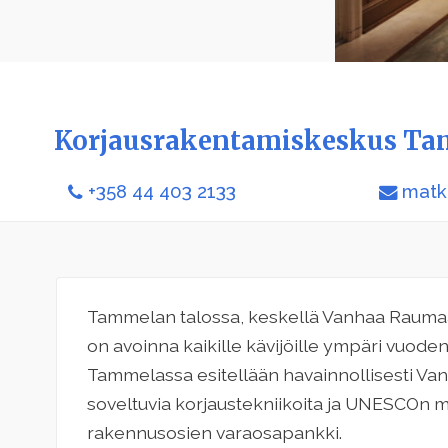
Korjausrakentamiskeskus T
+358 44 403 2133
matk
Tammelan talossa, keskellä Vanhaa Raumaa
on avoinna kaikille kävijöille ympäri vuoden
Tammelassa esitellään havainnollisesti V
soveltuvia korjaustekniikoita ja UNESCOn m
rakennusosien varaosapankki.