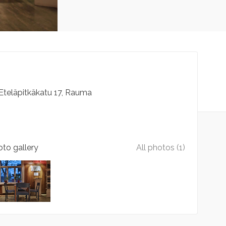
Eteläpitkäkatu
17
Rauma
to gallery
All photos (1)