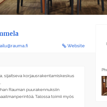
ammela
ailu@rauma.fi
Website
Pho
, sijaitseva korjausrakentamiskeskus
.
anhan Rauman puurakennuksiin
aailmanperintöä. Talossa toimii myös