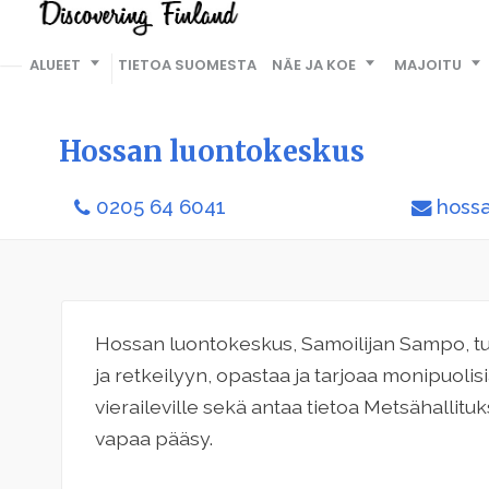
ALUEET
TIETOA SUOMESTA
NÄE JA KOE
MAJOITU
Hossan luontokeskus
0205 64 6041
hoss
Hossan luontokeskus, Samoilijan Sampo, tu
ja retkeilyyn, opastaa ja tarjoaa monipuolisi
vieraileville sekä antaa tietoa Metsähallit
vapaa pääsy.