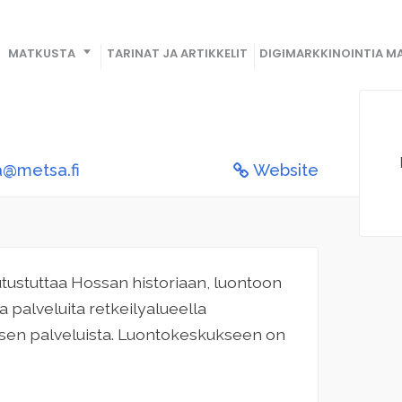
MATKUSTA
TARINAT JA ARTIKKELIT
DIGIMARKKINOINTIA MA
a@metsa.fi
Website
tustuttaa Hossan historiaan, luontoon
a palveluita retkeilyalueella
uksen palveluista. Luontokeskukseen on