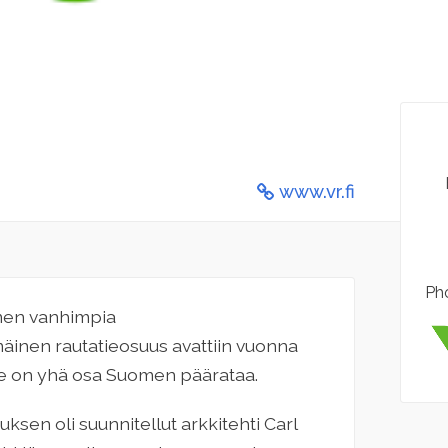
www.vr.fi
Pho
men vanhimpia
mäinen rautatieosuus avattiin vuonna
 se on yhä osa Suomen päärataa.
n oli suunnitellut arkkitehti Carl