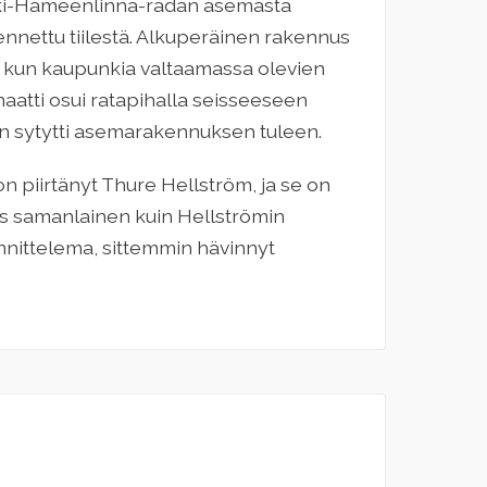
sinki-Hämeenlinna-radan asemasta
akennettu tiilestä. Alkuperäinen rakennus
8, kun kaupunkia valtaamassa olevien
atti osui ratapihalla seisseeseen
n sytytti asemarakennuksen tuleen.
 piirtänyt Thure Hellström, ja se on
s samanlainen kuin Hellströmin
nittelema, sittemmin hävinnyt