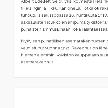
Albert Edelfelt. Se oli yksi kolmesta Hel
(Helsingin ja Tikkurilan ohella), jotka oli r
tuhoutui sisällissodassa 26. huhtikuuta 191
saksalaisten joukkojen ampuma tykistökrana
punaisten ammusjunaan, joka räjähtäessää
Nykyisen punatiilisen asemarakennuksen on
valmistunut vuonna 1921. Rakennus on lähe
hieman aiemmin Koiviston kauppalaan suun
asemarakennus.