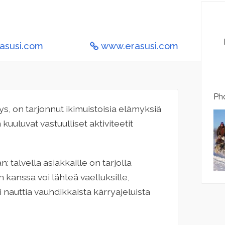
asusi.com
www.erasusi.com
Pho
s, on tarjonnut ikimuistoisia elämyksiä
uuluvat vastuulliset aktiviteetit
talvella asiakkaille on tarjolla
n kanssa voi lähteä vaelluksille,
i nauttia vauhdikkaista kärryajeluista