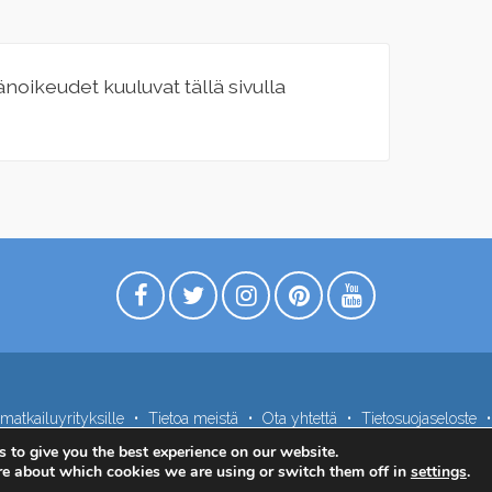
jänoikeudet kuuluvat tällä sivulla
matkailuyrityksille
Tietoa meistä
Ota yhtettä
Tietosuojaseloste
 to give you the best experience on our website.
re about which cookies we are using or switch them off in
settings
.