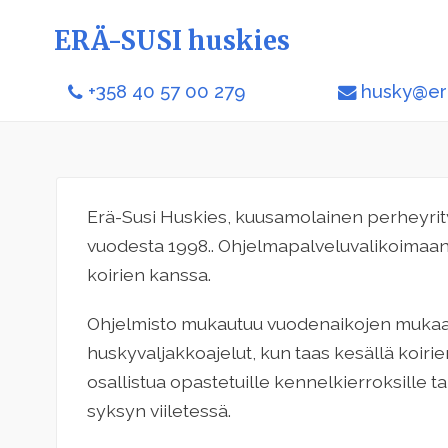
ERÄ-SUSI huskies
+358 40 57 00 279
husky@er
Erä-Susi Huskies, kuusamolainen perheyrity
vuodesta 1998.. Ohjelmapalveluvalikoimaan k
koirien kanssa.
Ohjelmisto mukautuu vuodenaikojen mukaan: 
huskyvaljakkoajelut, kun taas kesällä koirie
osallistua opastetuille kennelkierroksille ta
syksyn viiletessä.