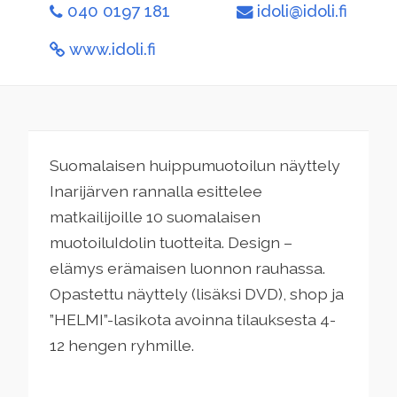
040 0197 181
idoli@idoli.fi
www.idoli.fi
Suomalaisen huippumuotoilun näyttely
Inarijärven rannalla esittelee
matkailijoille 10 suomalaisen
muotoiluIdolin tuotteita. Design –
elämys erämaisen luonnon rauhassa.
Opastettu näyttely (lisäksi DVD), shop ja
”HELMI”-lasikota avoinna tilauksesta 4-
12 hengen ryhmille.