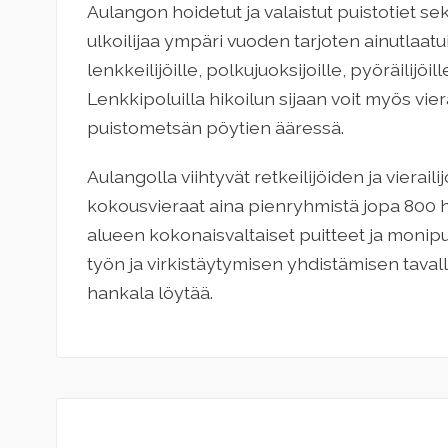
Aulangon hoidetut ja valaistut puistotiet se
ulkoilijaa ympäri vuoden tarjoten ainutlaatui
lenkkeilijöille, polkujuoksijoille, pyöräilijöille,
Lenkkipoluilla hikoilun sijaan voit myös vier
puistometsän pöytien ääressä.
Aulangolla viihtyvät retkeilijöiden ja vieraili
kokousvieraat aina pienryhmistä jopa 800
alueen kokonaisvaltaiset puitteet ja monip
työn ja virkistäytymisen yhdistämisen taval
hankala löytää.