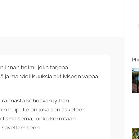
Pho
innan helmi, joka tarjoaa
siä ja mahdollisuuksia aktiiviseen vapaa-
n rannasta kohoavan jylhän
nin huipulle on jokaisen askeleen
llismaisema, jonka kerrotaan
n säveltämiseen.