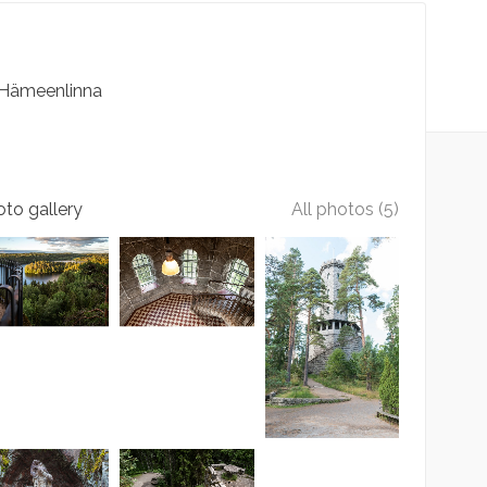
Hämeenlinna
to gallery
All photos (5)