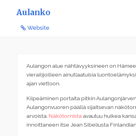
Aulanko
Website
Aulangon alue nähtävyyksineen on Hämeenl
vierailijoilleen ainutlaatuisia luontoelämyk
ajan viettoon.
Kiipeäminen portaita pitkin Aulangonjärve
Aulangonvuoren päällä sijaitsevan näkötor
arvoista.
Näkötornista
avautuu huikea kansa
innoittaneen itse Jean Sibeliusta Finlandia