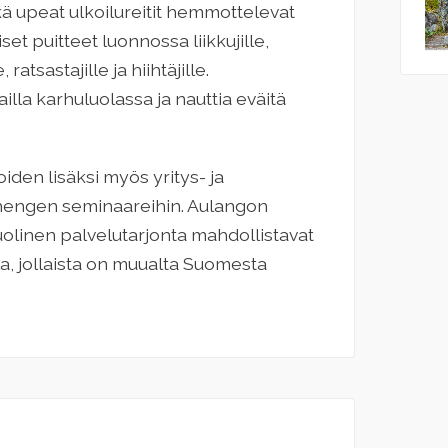
kä upeat ulkoilureitit hemmottelevat
set puitteet luonnossa liikkujille,
 ratsastajille ja hiihtäjille.
ailla karhuluolassa ja nauttia eväitä
joiden lisäksi myös yritys- ja
 hengen seminaareihin. Aulangon
uolinen palvelutarjonta mahdollistavat
la, jollaista on muualta Suomesta