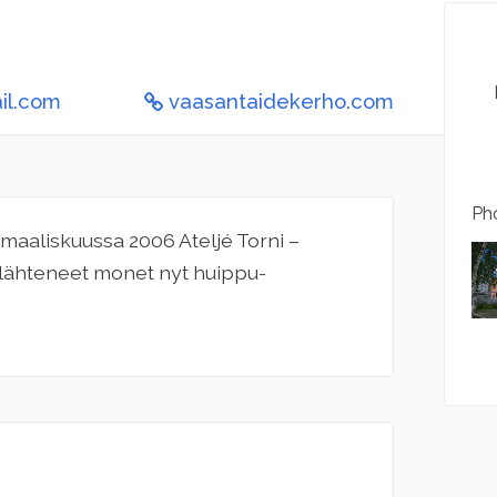
il.com
vaasantaidekerho.com
Pho
 maaliskuussa 2006 Ateljé Torni –
at lähteneet monet nyt huippu-