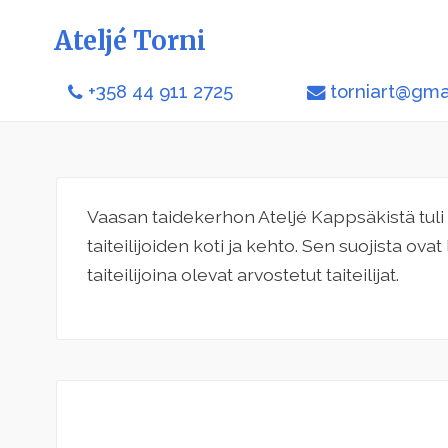
Ateljé Torni
+358 44 911 2725
torniart@gma
Vaasan taidekerhon Ateljé Kappsäkistä tuli
taiteilijoiden koti ja kehto. Sen suojista ov
taiteilijoina olevat arvostetut taiteilijat.