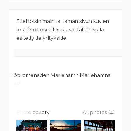
Ellei toisin mainita, tämän sivun kuvien
tekijänoikeudet kuuluvat tällä sivulla
esitellyille yrityksille.
Sjöpromenaden
Mariehamn
Mariehamns
stad
Photo gallery
All photos (4)