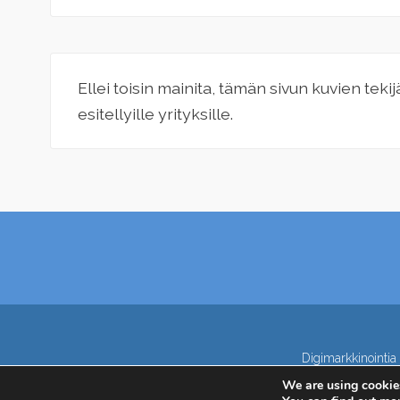
Ellei toisin mainita, tämän sivun kuvien teki
esitellyille yrityksille.
Digimarkkinointia 
We are using cookies