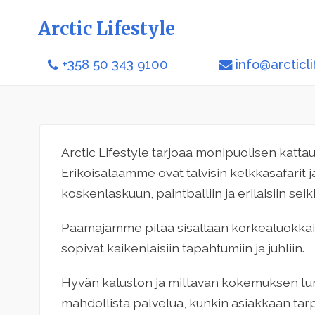
Arctic Lifestyle
+358 50 343 9100
info@arcticli
Arctic Lifestyle tarjoaa monipuolisen katta
Erikoisalaamme ovat talvisin kelkkasafarit
koskenlaskuun, paintballiin ja erilaisiin seik
Päämajamme pitää sisällään korkealuokkaiset
sopivat kaikenlaisiin tapahtumiin ja juhliin.
Hyvän kaluston ja mittavan kokemuksen tu
mahdollista palvelua, kunkin asiakkaan ta