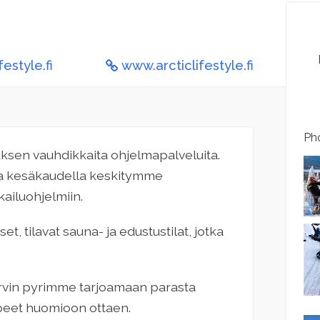
festyle.fi
www.arcticlifestyle.fi
Pho
uksen vauhdikkaita ohjelmapalveluita.
 ja kesäkaudella keskitymme
kailuohjelmiin.
, tilavat sauna- ja edustustilat, jotka
rvin pyrimme tarjoamaan parasta
rpeet huomioon ottaen.