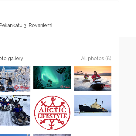
Pekankatu
3
Rovaniemi
to gallery
All photos (8)