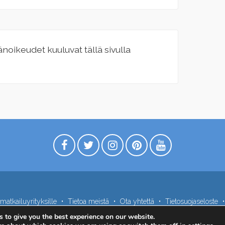
jänoikeudet kuuluvat tällä sivulla
matkailuyrityksille
Tietoa meistä
Ota yhtettä
Tietosuojaseloste
 to give you the best experience on our website.