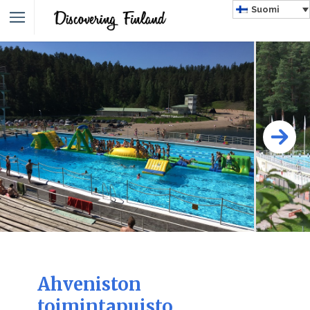
Suomi
Ahveniston
toimintapuisto