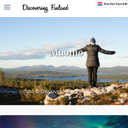
Nederlands
NLAND
Muonio
foto © Discover Muonio – Oscar Manguy