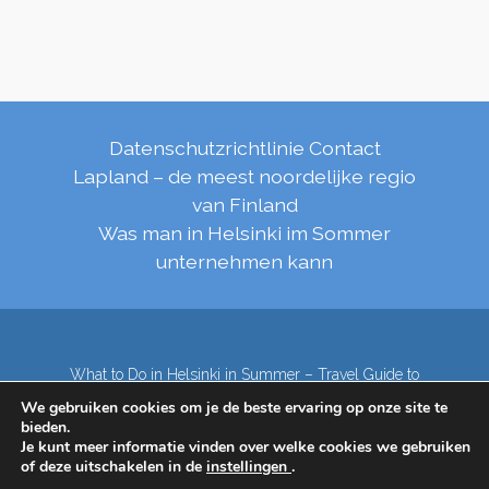
Datenschutzrichtlinie
Contact
Lapland – de meest noordelijke regio
van Finland
Was man in Helsinki im Sommer
unternehmen kann
What to Do in Helsinki in Summer – Travel Guide to
Top Attractions
We gebruiken cookies om je de beste ervaring op onze site te
Lapland – de meest noordelijke regio van Finland
bieden.
Contact
Subscribe to our Newsletter
Je kunt meer informatie vinden over welke cookies we gebruiken
of deze uitschakelen in de
instellingen
.
Privacy Policy