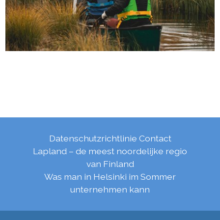
Datenschutzrichtlinie
Contact
Lapland – de meest noordelijke regio
van Finland
Was man in Helsinki im Sommer
unternehmen kann