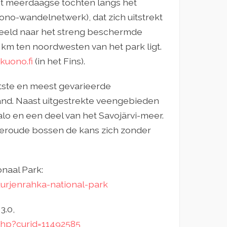
t meerdaagse tochten langs het
ono-wandelnetwerk), dat zich uitstrekt
beeld naar het streng beschermde
 km ten noordwesten van het park ligt.
uono.fi
(in het Fins).
otste en meest gevarieerde
nd. Naast uitgestrekte veengebieden
lo en een deel van het Savojärvi-meer.
oeroude bossen de kans zich zonder
naal Park:
kurjenrahka-national-park
3.0,
php?curid=11492585