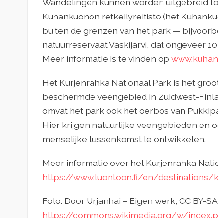
Wandelingen kunnen worden uitgebreid to
Kuhankuonon retkeilyreitistö (het Kuhanku
buiten de grenzen van het park — bijvoor
natuurreservaat Vaskijärvi, dat ongeveer 10
Meer informatie is te vinden op
www.kuhank
Het Kurjenrahka Nationaal Park is het gro
beschermde veengebied in Zuidwest-Finla
omvat het park ook het oerbos van Pukkipa
Hier krijgen natuurlijke veengebieden en 
menselijke tussenkomst te ontwikkelen.
Meer informatie over het Kurjenrahka Natio
https://www.luontoon.fi/en/destinations/
Foto: Door Urjanhai – Eigen werk, CC BY-SA 
https://commons.wikimedia.org/w/index.