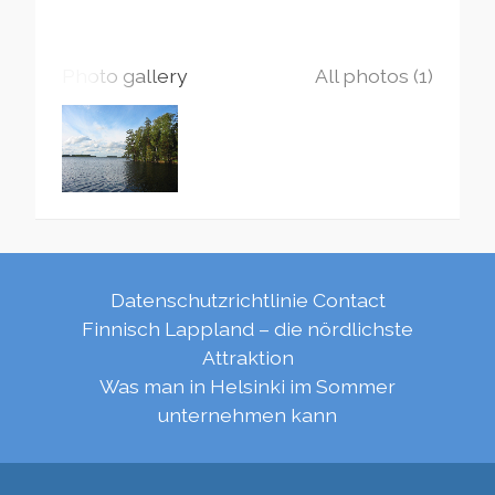
Photo gallery
All photos (1)
Datenschutzrichtlinie
Contact
Finnisch Lappland – die nördlichste
Attraktion
Was man in Helsinki im Sommer
unternehmen kann