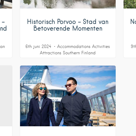
 –
Historisch Porvoo – Stad van
N
and
Betoverende Momenten
van
6th juni 2024
Accommodations
Activities
9t
Attractions
Southern Finland