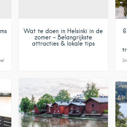
ums
Wat te doen in Helsinki in de
6
zomer – Belangrijkste
attracties & lokale tips
t
eel
2n