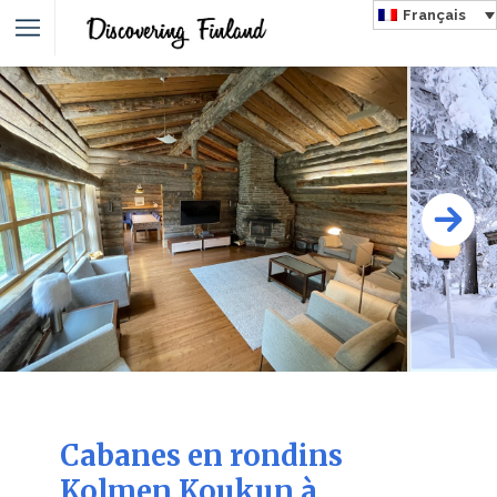
Français
Cabanes en rondins
Kolmen Koukun à