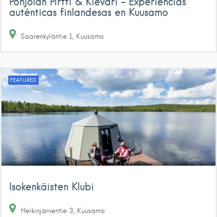
Pohjolan Pirtti & Kievari – Experiencias
auténticas finlandesas en Kuusamo
Saarenkyläntie
1
Kuusamo
FEATURED
Isokenkäisten Klubi
Heikinjärventie
3
Kuusamo