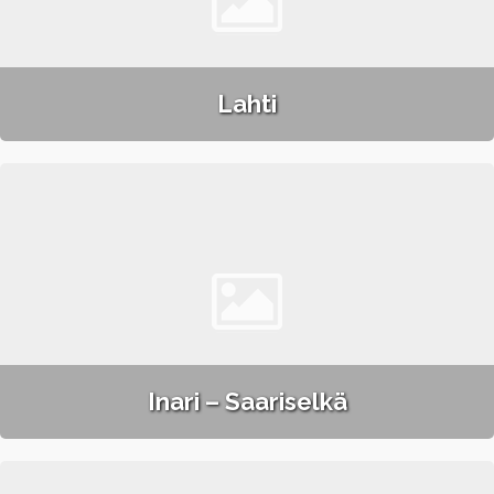
Lahti
Inari – Saariselkä