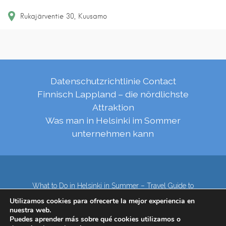
Rukajärventie
30
Kuusamo
Datenschutzrichtlinie
Contact
Finnisch Lappland – die nördlichste
Attraktion
Was man in Helsinki im Sommer
unternehmen kann
What to Do in Helsinki in Summer – Travel Guide to
Top Attractions
Utilizamos cookies para ofrecerte la mejor experiencia en
Lapland – the northernmost region of Finland
nuestra web.
Contact
Subscribe to our Newsletter
Puedes aprender más sobre qué cookies utilizamos o