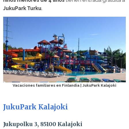
JukuPark Turku
.
Vacaciones familiares en Finlandia | JukuPark Kalajoki
JukuPark Kalajoki
Jukupolku 3, 85100 Kalajoki