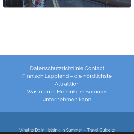
Datenschutzrichtlinie
Contact
Finnisch Lappland – die nördlichste
Attraktion
Was man in Helsinki im Sommer
unternehmen kann
What to Do in Helsinki in Summer – Travel Guide to