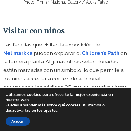
Photo: Finnish National Gallery / Aleks Talve
Visitar con niños
Las familias que visitan la exposición de
Nelimarkka
pueden explorar el
Children’s Path
en
la tercera planta. Algunas obras seleccionadas
están marcadas con un símbolo, lo que permite a
los niños acceder a contenido adicional
escaneando los códigos QR que se muestran junto
Utilizamos cookies para ofrecerte la mejor experiencia en
a las obras. Este enfoque interactivo fomenta la
nuestra web.
participación e introduce a los visitantes más
Puedes aprender más sobre qué cookies utilizamos o
desactivarlas en los
ajustes
.
jóvenes en la exposición de forma accesible.
Aceptar
Además,
el estudio de la segunda planta
ofrece