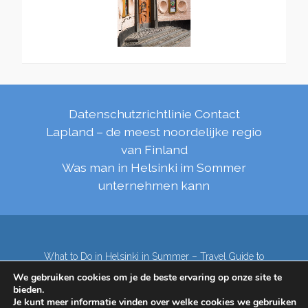
Datenschutzrichtlinie
Contact
Lapland – de meest noordelijke regio
van Finland
Was man in Helsinki im Sommer
unternehmen kann
What to Do in Helsinki in Summer – Travel Guide to
Top Attractions
We gebruiken cookies om je de beste ervaring op onze site te
Lapland – de meest noordelijke regio van Finland
bieden.
Contact
Subscribe to our Newsletter
Je kunt meer informatie vinden over welke cookies we gebruiken