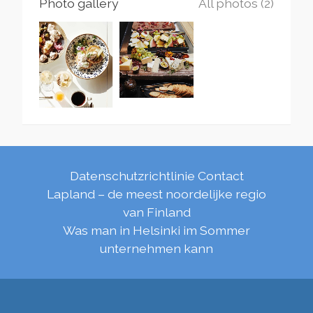
Photo gallery
All photos (2)
Datenschutzrichtlinie
Contact
Lapland – de meest noordelijke regio
van Finland
Was man in Helsinki im Sommer
unternehmen kann