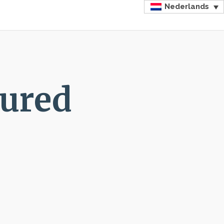
Nederlands
tured