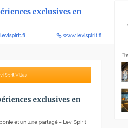
périences exclusives en
evispirit.fi
www.levispirit.fi
Pho
 Sprit VIllas
xpériences exclusives en
onie et un luxe partagé – Levi Spirit