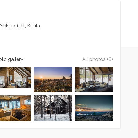
Aihkitie
1-11
Kittilä
to gallery
All photos (6)